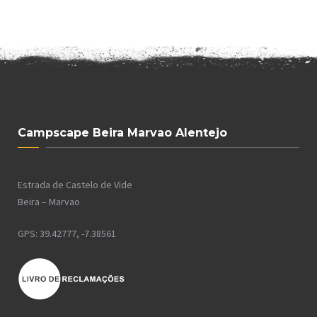
Campscape Beira Marvao Alentejo
Estrada de Castelo de Vide
Beira – Marvao
GPS: 39.42777, -7.38561