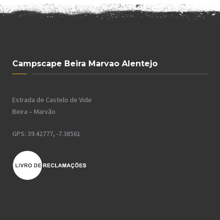
Campscape Beira Marvao Alentejo
Estrada de Castelo de Vide
Beira – Marvão
GPS: 39.42777, -7.38561