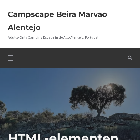
Campscape Beira Marvao
Alentejo
Adults-Only Camping Escape in de Alto Alentejo, Portugal
HTML-elementen