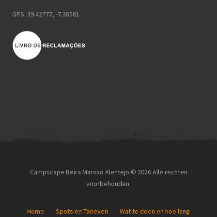
GPS: 39.42777, -7.38561
Campscape Beira Marvao Alentejo © 2026 Alle rechten
voorbehouden.
Home
Spots en Tarieven
Wat te doen en hoe lang