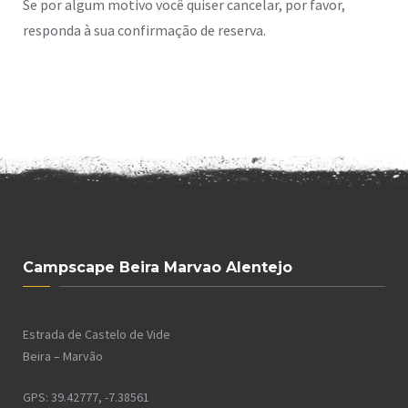
Se por algum motivo você quiser cancelar, por favor,
responda à sua confirmação de reserva.
Campscape Beira Marvao Alentejo
Estrada de Castelo de Vide
Beira – Marvão
GPS: 39.42777, -7.38561