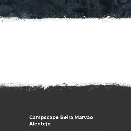
Campscape Beira Marvao
Alentejo