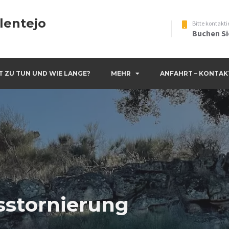
lentejo
Bitte kontakti
Buchen Si
T ZU TUN UND WIE LANGE?
MEHR
ANFAHRT – KONTAK
stornierung