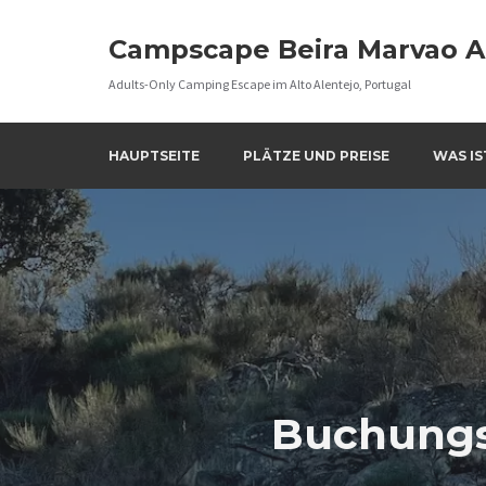
Zum
Inhalt
Campscape Beira Marvao A
springen
Adults-Only Camping Escape im Alto Alentejo, Portugal
HAUPTSEITE
PLÄTZE UND PREISE
WAS IS
Buchungs