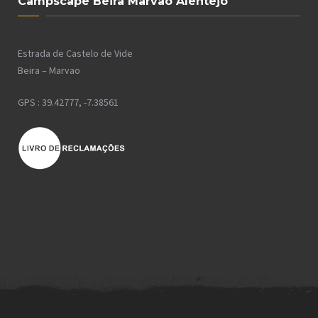
Campscape Beira Marvao Alentejo
Estrada de Castelo de Vide
Beira – Marvao
GPS : 39.42777, -7.38561