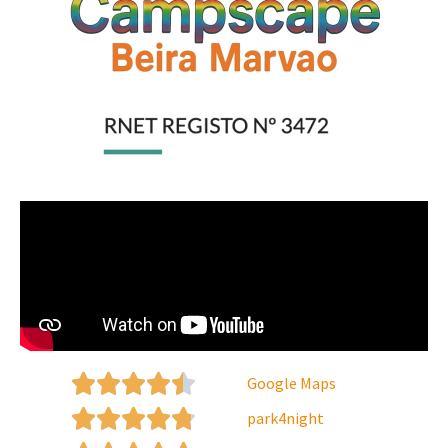
Google Maps
park4night