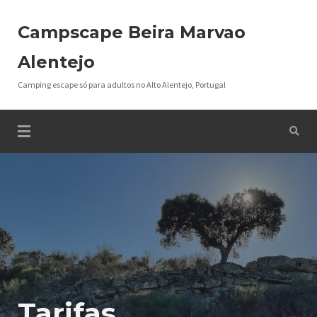
Campscape Beira Marvao
Alentejo
Camping escape só para adultos no Alto Alentejo, Portugal
Tarifas