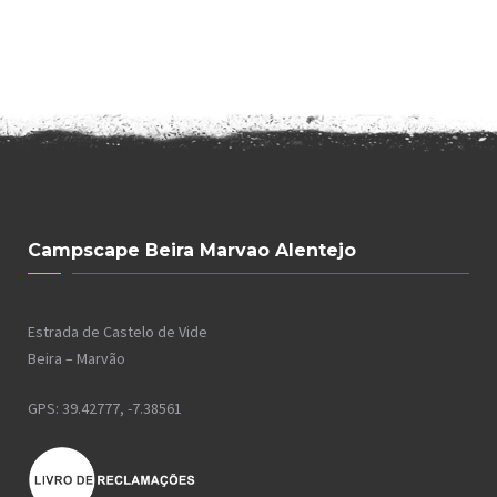
Campscape Beira Marvao Alentejo
Estrada de Castelo de Vide
Beira – Marvão
GPS: 39.42777, -7.38561