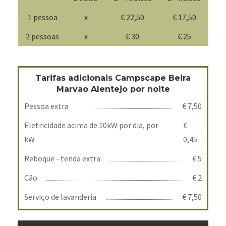
1 pessoa
x
€ 22,50
€ 17,50
2 pessoas
x
€ 30
€ 25
Tarifas adicionais Campscape Beira
Marvão Alentejo por noite
Pessoa extra
€ 7,50
Eletricidade acima de 10kW por dia, por
€
kW
0,45
Reboque - tenda extra
€ 5
Cão
€ 2
Serviço de lavanderia
€ 7,50