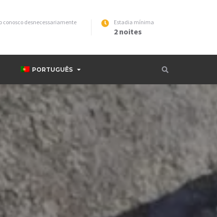
ato conosco desnecessariamente
Estadia mínima
2 noites
PORTUGUÊS