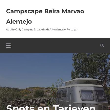
Campscape Beira Marvao
Alentejo
Adults-Only Camping Escape in de Alto Alentejo, Portugal
Spots en Tarieven