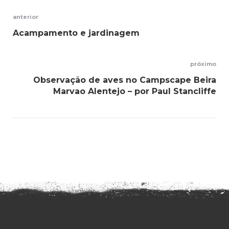
Navegação
anterior
Acampamento e jardinagem
de
artigos
próximo
Observação de aves no Campscape Beira
Marvao Alentejo – por Paul Stancliffe