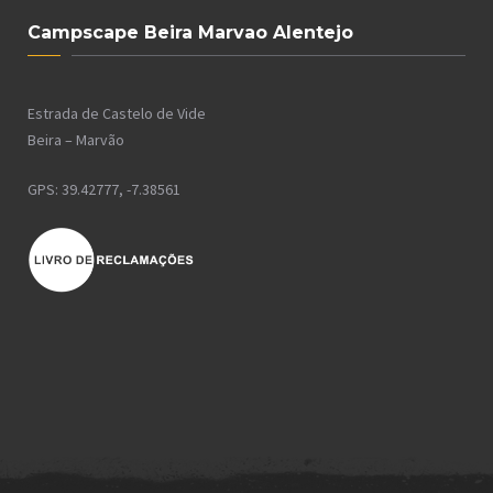
Campscape Beira Marvao Alentejo
Estrada de Castelo de Vide
Beira – Marvão
GPS: 39.42777, -7.38561