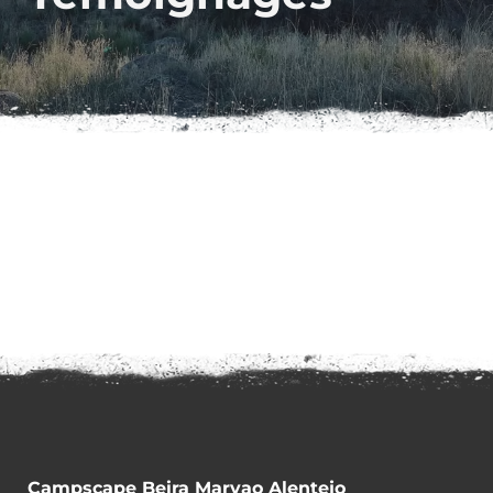
Campscape Beira Marvao Alentejo