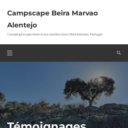
Campscape Beira Marvao
Alentejo
Camping Escape réservé aux adultes dans l'Alto Alentejo, Portugal
Témoignages