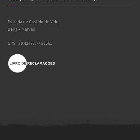
Estrada de Castelo de Vide
Beira – Marvao
GPS : 39.42777, -7.38561