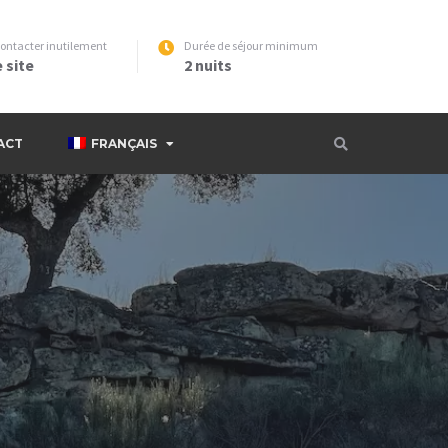
contacter inutilement
Durée de séjour minimum
 site
2 nuits
TACT
FRANÇAIS