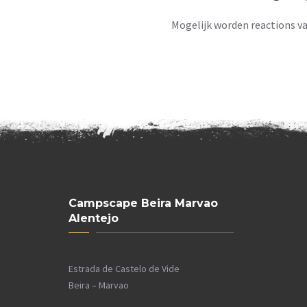
Mogelijk worden reactions v
Campscape Beira Marvao
Alentejo
Estrada de Castelo de Vide
Beira – Marvao