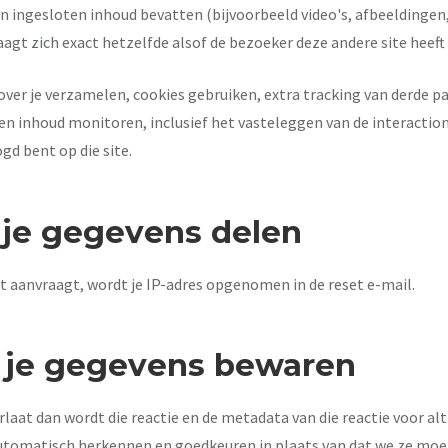
n ingesloten inhoud bevatten (bijvoorbeeld video's, afbeeldingen,
aagt zich exact hetzelfde alsof de bezoeker deze andere site heeft
er je verzamelen, cookies gebruiken, extra tracking van derde par
en inhoud monitoren, inclusief het vasteleggen van de interactio
gd bent op die site.
je gegevens delen
t aanvraagt, wordt je IP-adres opgenomen in de reset e-mail.
 je gegevens bewaren
rlaat dan wordt die reactie en de metadata van die reactie voor al
utomatisch herkennen en goedkeuren in plaats van dat we ze mo