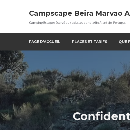
Aller
au
Campscape Beira Marvao A
contenu
Camping Escape réservé aux adultes dans l'Alto Alentejo, Portugal
PAGE D'ACCUEIL
PLACES ET TARIFS
QUE F
Confident