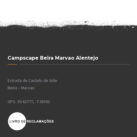
Campscape Beira Marvao Alentejo
Estrada de Castelo de Vide
Beira – Marvao
GPS: 39.42777, -7.38561