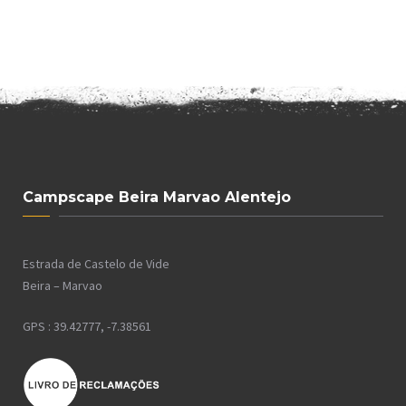
Campscape Beira Marvao Alentejo
Estrada de Castelo de Vide
Beira – Marvao
GPS : 39.42777, -7.38561