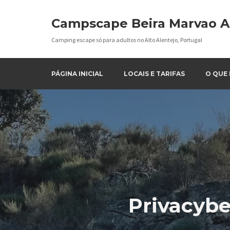
Ir
para
Campscape Beira Marvao A
o
Camping escape só para adultos no Alto Alentejo, Portugal
conteúdo
PÁGINA INICIAL
LOCAIS E TARIFAS
O QUE
Privacybe