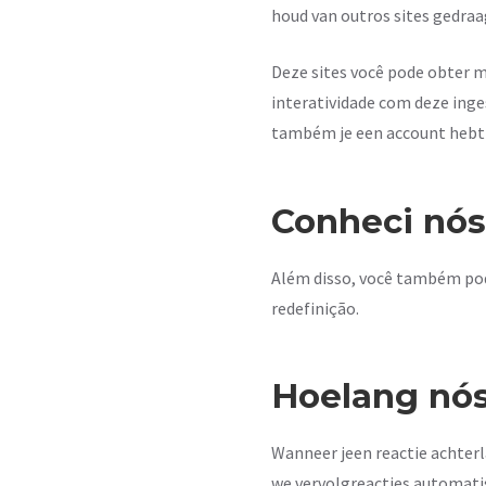
houd van outros sites gedraa
Deze sites você pode obter m
interatividade com deze inge
também je een account hebt e
Conheci nós
Além disso, você também pod
redefinição.
Hoelang nós
Wanneer jeen reactie achterl
we vervolgreacties automati