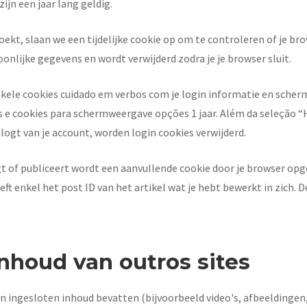
ijn een jaar lang geldig.
ekt, slaan we een tijdelijke cookie op om te controleren of je br
onlijke gegevens en wordt verwijderd zodra je je browser sluit.
enkele cookies cuidado em verbos com je login informatie en sche
s e cookies para schermweergave opções 1 jaar. Além da seleção “He
logt van je account, worden login cookies verwijderd.
gt of publiceert wordt een aanvullende cookie door je browser op
ft enkel het post ID van het artikel wat je hebt bewerkt in zich. 
inhoud van outros sites
n ingesloten inhoud bevatten (bijvoorbeeld video's, afbeeldingen,