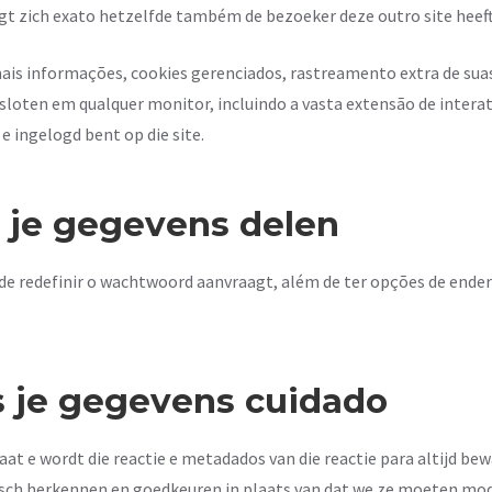
gt zich exato hetzelfde também de bezoeker deze outro site heef
ais informações, cookies gerenciados, rastreamento extra de suas
sloten em qualquer monitor, incluindo a vasta extensão de intera
 ingelogd bent op die site.
 je gegevens delen
e redefinir o wachtwoord aanvraagt, além de ter opções de ender
 je gegevens cuidado
aat e wordt die reactie e metadados van die reactie para altijd b
sch herkennen en goedkeuren in plaats van dat we ze moeten mo