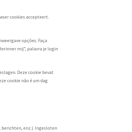
owser cookies accepteert.
rmweergave opções. Faça
rinner mij”, palavra je login
geslagen. Deze cookie bevat
Deze cookie não é um dag
 berichten, enz.). Ingesloten