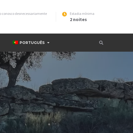
ato conosco desnecessariamente
Estadia mínima
2 noites
PORTUGUÊS