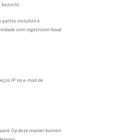
t bezocht.
 partes insluiten e
tividade com ingesloten houd
eços IP no e-mail de
ewaard. Op deze manier kunnen
dereren.