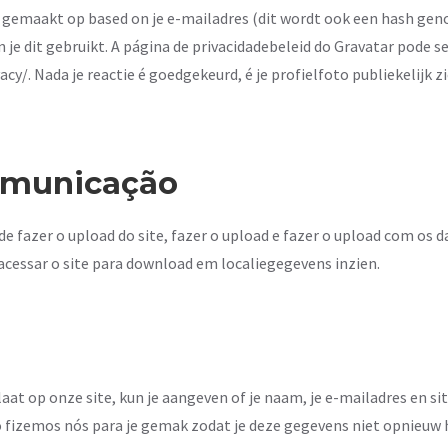
 gemaakt op based on je e-mailadres (dit wordt ook een hash ge
n je dit gebruikt. A página de privacidadebeleid do Gravatar pode 
y/. Nada je reactie é goedgekeurd, é je profielfoto publiekelijk z
omunicação
 fazer o upload do site, fazer o upload e fazer o upload com os d
acessar o site para download em localiegegevens inzien.
aat op onze site, kun je aangeven of je naam, je e-mailadres en s
zemos nós para je gemak zodat je deze gegevens niet opnieuw ho