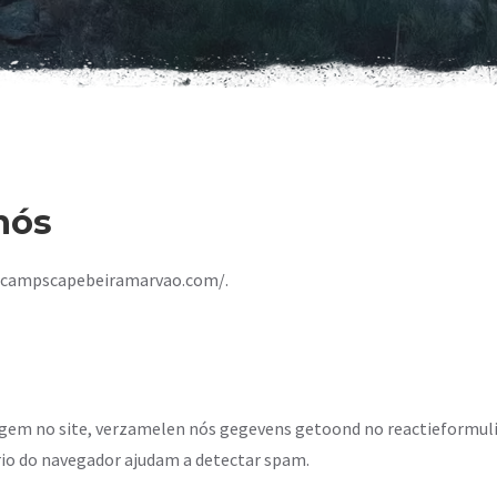
nós
://campscapebeiramarvao.com/.
agem no site, verzamelen nós gegevens getoond no reactieformulie
rio do navegador ajudam a detectar spam.