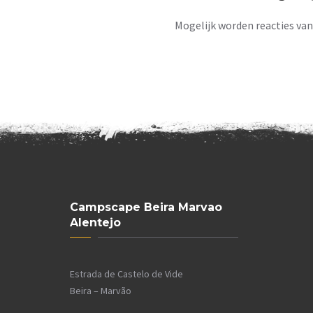
Mogelijk worden reacties va
Campscape Beira Marvao
Alentejo
Estrada de Castelo de Vide
Beira – Marvão